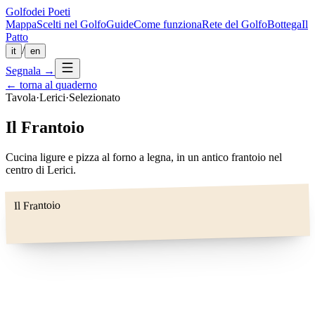
Golfo
dei Poeti
Mappa
Scelti nel Golfo
Guide
Come funziona
Rete del Golfo
Bottega
Il
Patto
/
it
en
Segnala
→
← torna al quaderno
Tavola
·
Lerici
·
Selezionato
Il Frantoio
Cucina ligure e pizza al forno a legna, in un antico frantoio nel
centro di Lerici.
Il Frantoio
N
W
E
S