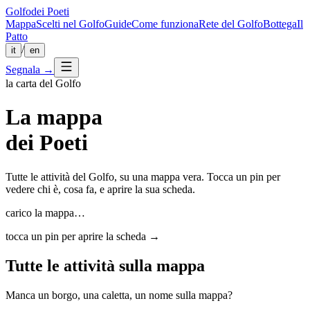
Golfo
dei Poeti
Mappa
Scelti nel Golfo
Guide
Come funziona
Rete del Golfo
Bottega
Il
Patto
/
it
en
Segnala
→
la carta del Golfo
La
mappa
dei Poeti
Tutte le attività del Golfo, su una mappa vera. Tocca un pin per
vedere chi è, cosa fa, e aprire la sua scheda.
carico la mappa…
tocca un pin per aprire la scheda →
Tutte le attività sulla mappa
Manca un borgo, una caletta, un nome sulla mappa?