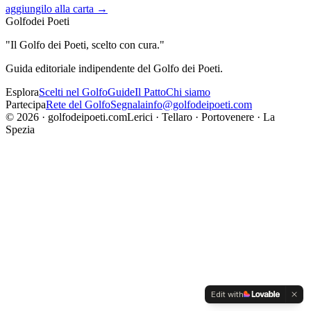
aggiungilo alla carta →
Golfo
dei Poeti
"
Il Golfo dei Poeti, scelto con cura.
"
Guida editoriale indipendente del Golfo dei Poeti.
Esplora
Scelti nel Golfo
Guide
Il Patto
Chi siamo
Partecipa
Rete del Golfo
Segnala
info@golfodeipoeti.com
©
2026
· golfodeipoeti.com
Lerici · Tellaro · Portovenere · La
Spezia
Edit with