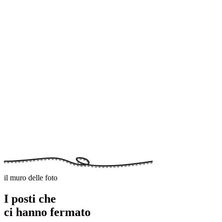
N
W
E
S
il muro delle foto
I posti che
ci hanno fermato