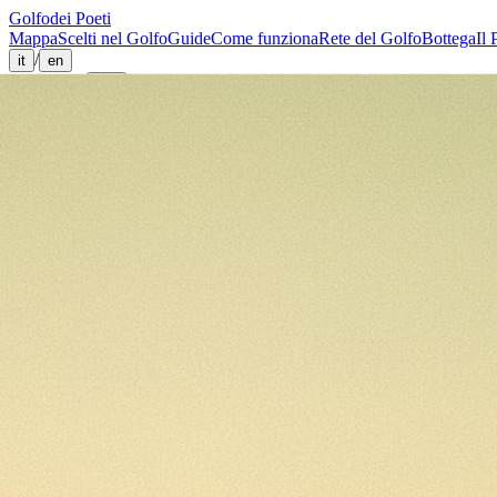
Golfo
dei Poeti
Mappa
Scelti nel Golfo
Guide
Come funziona
Rete del Golfo
Bottega
Il 
/
it
en
Segnala
→