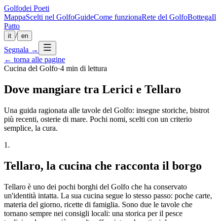
Golfo
dei Poeti
Mappa
Scelti nel Golfo
Guide
Come funziona
Rete del Golfo
Bottega
Il
Patto
/
it
en
Segnala
→
← torna alle pagine
Cucina del Golfo
·
4 min
di lettura
Dove mangiare tra Lerici e Tellaro
Una guida ragionata alle tavole del Golfo: insegne storiche, bistrot
più recenti, osterie di mare. Pochi nomi, scelti con un criterio
semplice, la cura.
1
.
Tellaro, la cucina che racconta il borgo
Tellaro è uno dei pochi borghi del Golfo che ha conservato
un'identità intatta. La sua cucina segue lo stesso passo: poche carte,
materia del giorno, ricette di famiglia. Sono due le tavole che
tornano sempre nei consigli locali: una storica per il pesce