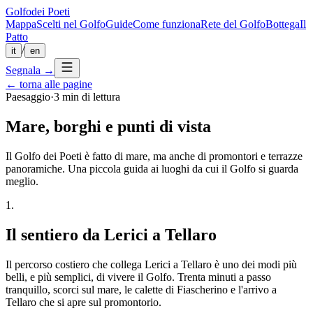
Golfo
dei Poeti
Mappa
Scelti nel Golfo
Guide
Come funziona
Rete del Golfo
Bottega
Il
Patto
/
it
en
Segnala
→
← torna alle pagine
Paesaggio
·
3 min
di lettura
Mare, borghi e punti di vista
Il Golfo dei Poeti è fatto di mare, ma anche di promontori e terrazze
panoramiche. Una piccola guida ai luoghi da cui il Golfo si guarda
meglio.
1
.
Il sentiero da Lerici a Tellaro
Il percorso costiero che collega Lerici a Tellaro è uno dei modi più
belli, e più semplici, di vivere il Golfo. Trenta minuti a passo
tranquillo, scorci sul mare, le calette di Fiascherino e l'arrivo a
Tellaro che si apre sul promontorio.